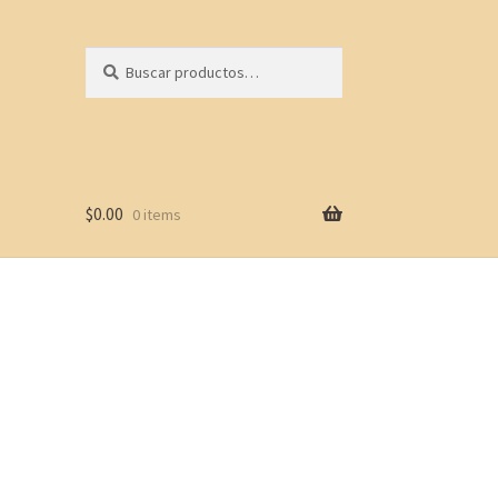
Buscar
Buscar
por:
$
0.00
0 items