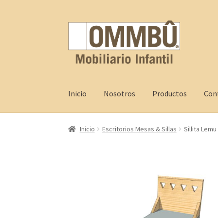
Skip
Skip
to
to
navigation
content
Inicio
Nosotros
Productos
Con
Inicio
Contacto
FAQ
Nosotros
Productos
Pro
Inicio
Escritorios Mesas & Sillas
Sillita Lemu