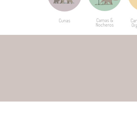
Camas &
Cunas
Ca
Nocheros
Or
© OMMBU 2026
Built with Storefront & WooCommerce
.