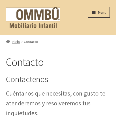
Skip
Skip
Menu
to
to
navigation
content
Inicio
Inicio
Contacto
Contacto
Contacto
FAQ
Nosotros
Contactenos
Productos
Cuéntanos que necesitas, con gusto te
atenderemos y resolveremos tus
Proyectos
inquietudes.