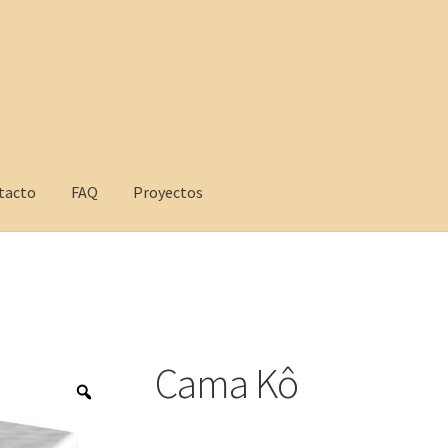
tacto
FAQ
Proyectos
yectos
Cama Kô