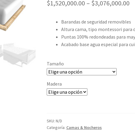
$
1,520,000.00
–
$
3,076,000.00
Barandas de seguridad removibles
Altura cama, tipo montessori para d
Puntas 100% redondeadas para may
Acabado base agua especial para cuida
Tamaño
Madera
SKU:
N/D
Categoría:
Camas & Nocheros