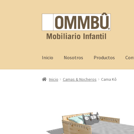
Skip
Skip
to
to
navigation
content
Inicio
Nosotros
Productos
Con
Inicio
Contacto
FAQ
Nosotros
Productos
Pro
Inicio
Camas & Nocheros
Cama Kô