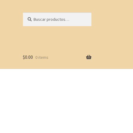
Buscar
Buscar
por:
$
0.00
0 items