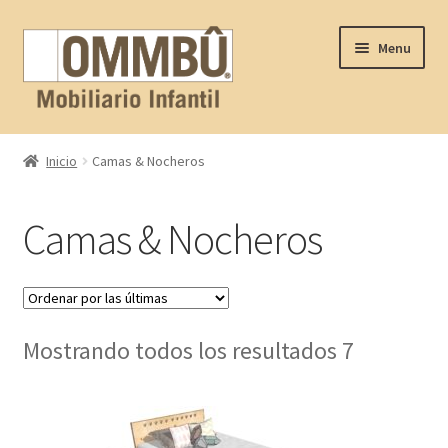
Skip
Skip
Menu
to
to
navigation
content
Inicio
Inicio
Camas & Nocheros
Contacto
Camas & Nocheros
FAQ
Nosotros
Mostrando todos los resultados 7
Productos
Proyectos