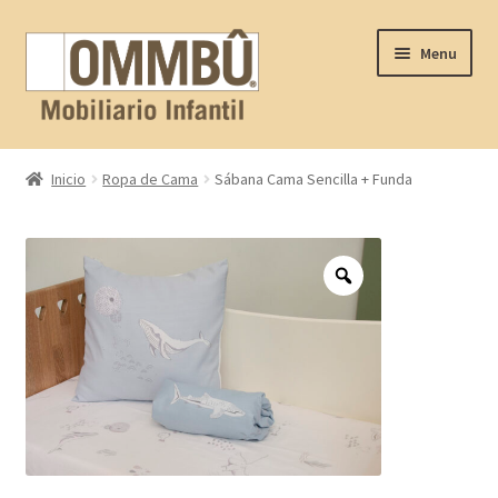
Skip
Skip
Menu
to
to
navigation
content
Inicio
Inicio
Ropa de Cama
Sábana Cama Sencilla + Funda
Contacto
FAQ
Nosotros
Productos
Proyectos