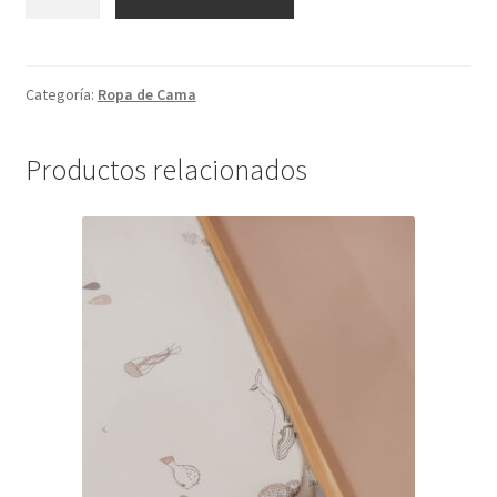
Cama
Sencilla
+
Funda
Categoría:
Ropa de Cama
cantidad
Productos relacionados