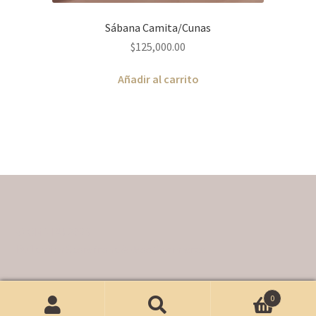
Sábana Camita/Cunas
$
125,000.00
Añadir al carrito
© OMMBU 2026
Built with Storefront & WooCommerce
.
0
Buscar
Buscar