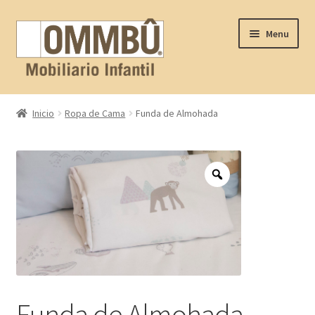
Skip
Skip
Menu
to
to
navigation
content
Inicio
Inicio
Ropa de Cama
Funda de Almohada
Contacto
FAQ
Nosotros
Productos
Proyectos
Funda de Almohada