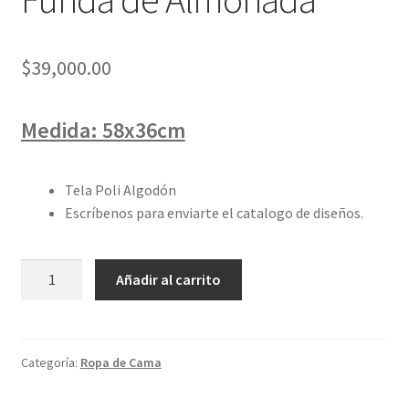
$
39,000.00
Medida: 58x36cm
Tela Poli Algodón
Escríbenos para enviarte el catalogo de diseños.
Funda
Añadir al carrito
de
Almohada
cantidad
Categoría:
Ropa de Cama