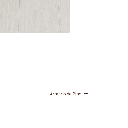
Next
Armario de Pino
post: