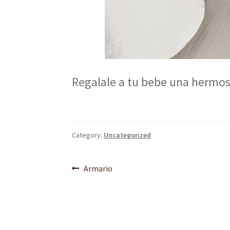
Regalale a tu bebe una hermo
Category:
Uncategorized
Navegación
Previous
Armario
post:
de
entradas