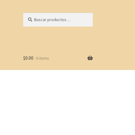
Buscar
Buscar
por:
$
0.00
0 items