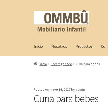
Skip
Skip
to
to
navigation
content
Inicio
Nosotros
Productos
Con
Inicio
Contacto
FAQ
Nosotros
Productos
Pro
Inicio
Uncategorized
Cuna para bebes
Posted on
mayo 16, 2017
by
admin
Cuna para bebes