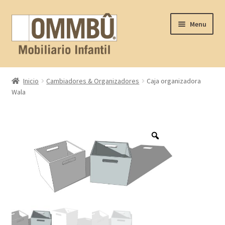
Skip
Skip
Menu
to
to
navigation
content
Inicio
Inicio
Cambiadores & Organizadores
Caja organizadora
Wala
Contacto
FAQ
Nosotros
Productos
Proyectos